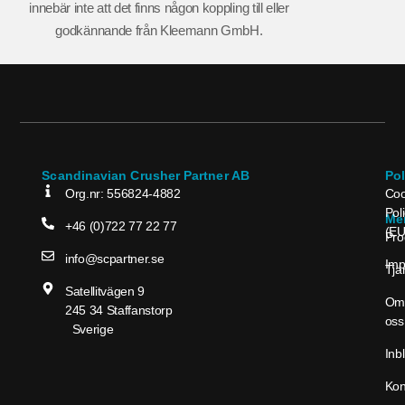
innebär inte att det finns någon koppling till eller
godkännande från Kleemann GmbH.
Scandinavian Crusher Partner AB
Po
Org.nr: 556824-4882
Coo
Pol
Me
+46 (0)722 77 22 77
(EU
Pro
info@scpartner.se
Im
Tjä
Satellitvägen 9
Om
245 34 Staffanstorp
oss
Sverige
Inbl
Kon