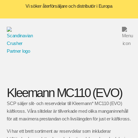
Vi söker återförsäljare och distributör i Europa
Kleemann MC110 (EVO)
SCP säljer slit- och reservdelar till Kleemann* MC110 (EVO)
käftkross. Våra slitdelar är tillverkade med olika manganinnehåll
för att maximera prestandan och livslängden för just er käftkross.
Vi har ett brett sortiment av reservdelar som inkluderar