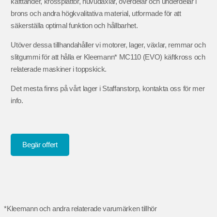
käfttänder, krossplattor, huvudaxlar, överdelar och underdelar i
brons och andra högkvalitativa material, utformade för att
säkerställa optimal funktion och hållbarhet.
Utöver dessa tillhandahåller vi motorer, lager, växlar, remmar och
slitgummi för att hålla er Kleemann* MC110 (EVO) käftkross och
relaterade maskiner i toppskick.
Det mesta finns på vårt lager i Staffanstorp, kontakta oss för mer
info.
Begär offert
*Kleemann och andra relaterade varumärken tillhör