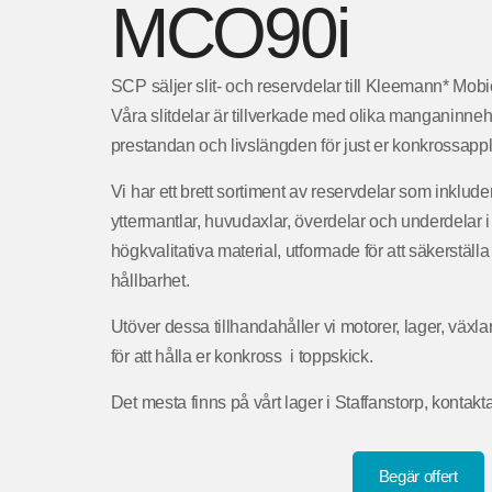
MCO90i
SCP säljer slit- och reservdelar till Kleemann* M
Våra slitdelar är tillverkade med olika manganinneh
prestandan och livslängden för just er konkrossappl
Vi har ett brett sortiment av reservdelar som inklude
yttermantlar, huvudaxlar, överdelar och underdelar 
högkvalitativa material, utformade för att säkerställ
hållbarhet.
Utöver dessa tillhandahåller vi motorer, lager, växl
för att hålla er konkross i toppskick.
Det mesta finns på vårt lager i Staffanstorp, kontakta
Begär offert