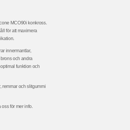
obicone MCO90i konkross.
åll för att maximera
ikation.
rar innermantlar,
i brons och andra
a optimal funktion och
ar, remmar och slitgummi
 oss för mer info.