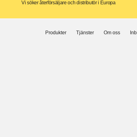
Vi söker återförsäljare och distributör i Europa
Produkter
Tjänster
Om oss
Inb