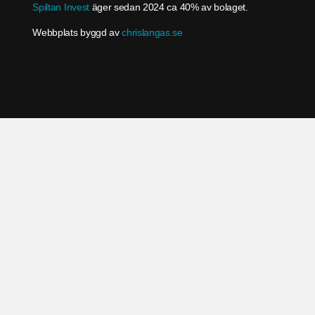
Spiltan Invest
äger sedan 2024 ca 40% av bolaget.
Webbplats byggd av
chrislangas.se