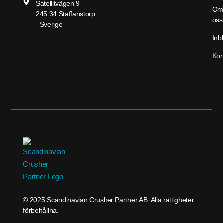
Satellitvägen 9
Om
245 34 Staffanstorp
oss
Sverige
Inbl
Kon
© 2025 Scandinavian Crusher Partner AB. Alla rättigheter
förbehållna.