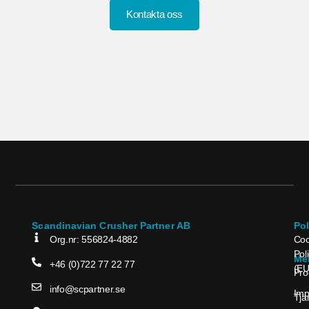
Kontakta oss
Scandinavian Crusher Partner AB
Po
Org.nr: 556824-4882
Coo
Pol
Me
+46 (0)722 77 22 77
(EU
Pro
info@scpartner.se
Im
Tjä