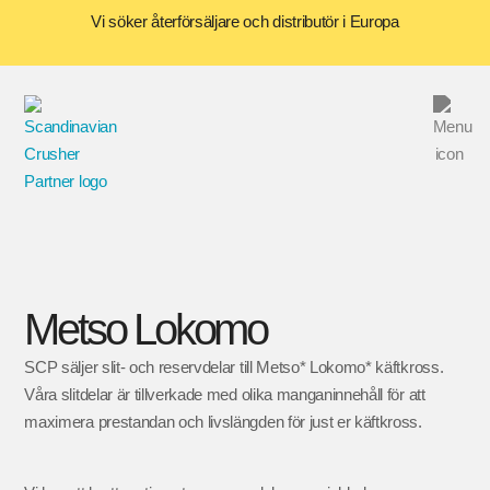
Vi söker återförsäljare och distributör i Europa
Metso Lokomo
SCP säljer slit- och reservdelar till Metso* Lokomo* käftkross.
Våra slitdelar är tillverkade med olika manganinnehåll för att
maximera prestandan och livslängden för just er käftkross.