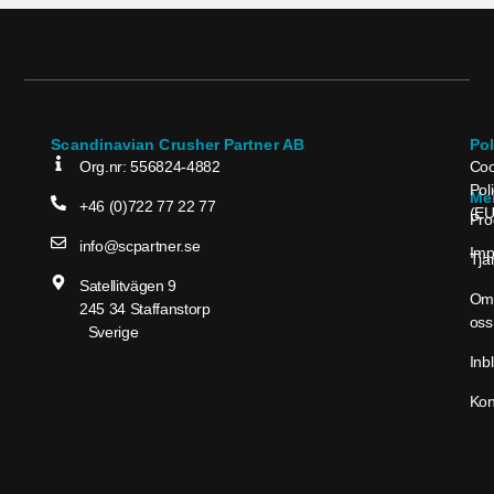
Scandinavian Crusher Partner AB
Po
Org.nr: 556824-4882
Coo
Pol
Me
+46 (0)722 77 22 77
(EU
Pro
info@scpartner.se
Im
Tjä
Satellitvägen 9
Om
245 34 Staffanstorp
oss
Sverige
Inbl
Kon