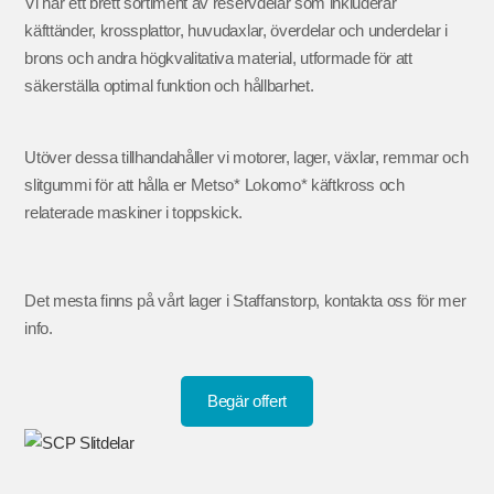
Vi har ett brett sortiment av reservdelar som inkluderar
käfttänder, krossplattor, huvudaxlar, överdelar och underdelar i
brons och andra högkvalitativa material, utformade för att
säkerställa optimal funktion och hållbarhet.
Utöver dessa tillhandahåller vi motorer, lager, växlar, remmar och
slitgummi för att hålla er Metso* Lokomo* käftkross och
relaterade maskiner i toppskick.
Det mesta finns på vårt lager i Staffanstorp, kontakta oss för mer
info.
Begär offert