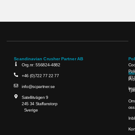
Scandinavian Crusher Partner AB
Po
Org.nr: 556824-4882
Coo
Pol
Me
+46 (0)722 77 22 77
(EU
Pro
info@scpartner.se
Im
Tjä
Satellitvägen 9
Om
245 34 Staffanstorp
oss
Sverige
Inbl
Kon