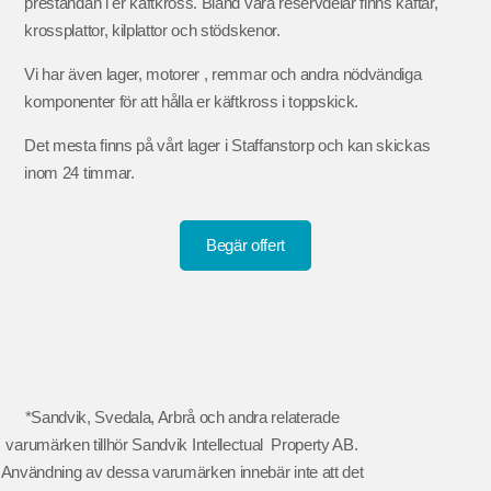
prestandan i er käftkross. Bland våra reservdelar finns käftar,
krossplattor, kilplattor och stödskenor.
Vi har även lager, motorer , remmar och andra nödvändiga
komponenter för att hålla er käftkross i toppskick.
Det mesta finns på vårt lager i Staffanstorp och kan skickas
inom 24 timmar.
Begär offert
*Sandvik, Svedala, Arbrå och andra relaterade
varumärken tillhör Sandvik Intellectual Property AB.
Användning av dessa varumärken innebär inte att det