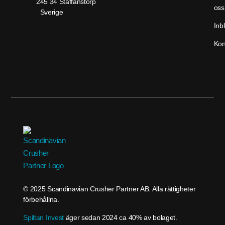
245 34 Staffanstorp
oss
Sverige
Inbl
Kon
© 2025 Scandinavian Crusher Partner AB. Alla rättigheter
förbehållna.
Spiltan Invest
äger sedan 2024 ca 40% av bolaget.