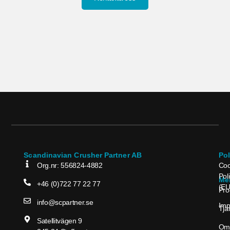
Scandinavian Crusher Partner AB
Po
Org.nr: 556824-4882
Coo
Pol
Me
+46 (0)722 77 22 77
(EU
Pro
info@scpartner.se
Im
Tjä
Satellitvägen 9
Om